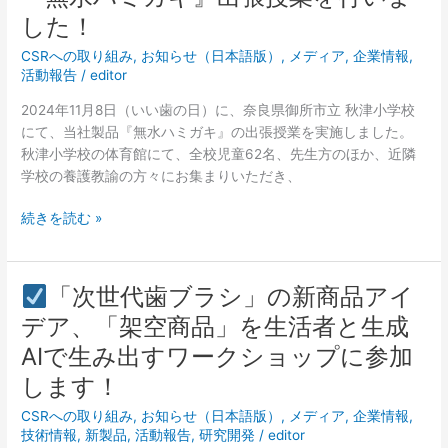
良
した！
説
県
明
御
CSRへの取り組み
,
お知らせ（日本語版）
,
メディア
,
企業情報
,
会
所
活動報告
/
editor
に
市
お
2024年11月8日（いい歯の日）に、奈良県御所市立 秋津小学校
立
い
にて、当社製品『無水ハミガキ』の出張授業を実施しました。
秋
て、
秋津小学校の体育館にて、全校児童62名、先生方のほか、近隣
津
サ
学校の養護教諭の方々にお集まりいただき、
小
ス
学
続きを読む »
テ
校
ナ
に
ビ
て、
リ
「次世代歯ブラシ」の新商品アイ
『無
テ
「次
水
デア、「架空商品」を生活者と生成
ィ
世
ハ
AIで生み出すワークショップに参加
評
代
ミ
価
歯
します！
ガ
（Ecovadis）
ブ
キ』
CSRへの取り組み
,
お知らせ（日本語版）
,
メディア
,
企業情報
,
の
ラ
出
技術情報
,
新製品
,
活動報告
,
研究開発
/
editor
得
シ」
張