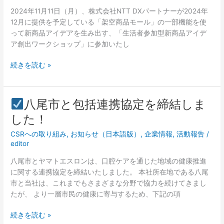
点
の
授
2024年11月11日（月）、株式会社NTT DXパートナーが2024年
伸
新
業
12月に提供を予定している「架空商品モール」の一部機能を使
び
商
を
って新商品アイデアを生み出す、「生活者参加型新商品アイデ
率
品
行
ア創出ワークショップ」に参加いたし
に
ア
い
つ
続きを読む »
イ
ま
い
デ
し
て
ア、
た！
表
「架
八尾市と包括連携協定を締結しま
彰
空
八
した！
さ
商
尾
れ
品」
CSRへの取り組み
,
お知らせ（日本語版）
,
企業情報
,
活動報告
/
市
ま
を
editor
と
し
生
包
た！
八尾市とヤマトエスロンは、口腔ケアを通じた地域の健康推進
活
括
に関する連携協定を締結いたしました。 本社所在地である八尾
者
連
市と当社は、これまでもさまざまな分野で協力を続けてきまし
と
携
たが、 より一層市民の健康に寄与するため、下記の項
生
協
成
定
続きを読む »
AI
を