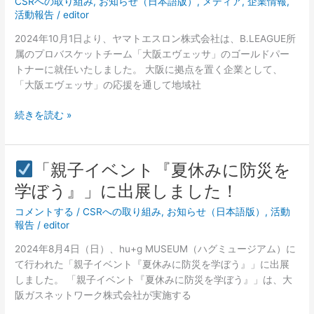
CSRへの取り組み
,
お知らせ（日本語版）
,
メディア
,
企業情報
,
し
プ
活動報告
/
editor
た！
ロ
2024年10月1日より、ヤマトエスロン株式会社は、B.LEAGUE所
バ
属のプロバスケットチーム「大阪エヴェッサ」のゴールドパー
ス
トナーに就任いたしました。 大阪に拠点を置く企業として、
ケ
「大阪エヴェッサ」の応援を通して地域社
ッ
ト
続きを読む »
ボ
ー
ル
「親子イベント『夏休みに防災を
チ
「親
ー
学ぼう』」に出展しました！
子
ム
コメントする
/
CSRへの取り組み
,
お知らせ（日本語版）
,
活動
イ
「大
報告
/
editor
ベ
阪
ン
エ
2024年8月4日（日）、hu+g MUSEUM（ハグミュージアム）に
ト
ヴ
て行われた「親子イベント『夏休みに防災を学ぼう』」に出展
『夏
ェ
しました。 「親子イベント『夏休みに防災を学ぼう』」は、大
休
ッ
阪ガスネットワーク株式会社が実施する
み
サ」