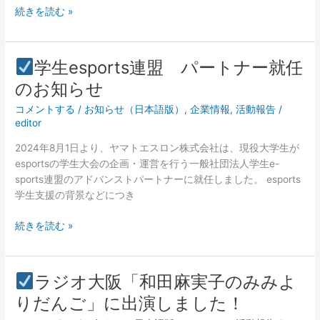
に
ゴ
続きを読む »
防
ー
災
ル
を
ド
学生esports連盟 パートナー就任
学
パ
学
のお知らせ
ぼ
ー
生
う』」
ト
コメントする
/
お知らせ（日本語版）
,
企業情報
,
活動報告
/
esports
に
ナ
editor
連
出
ー
盟
2024年8月1日より、ヤマトエスロン株式会社は、現役大学生が
展
就
パ
esportsの学生大会の企画・運営を行う一般社団法人学生e-
し
任
ー
sports連盟のアドバンストパートナーに就任しました。 esports
ま
の
ト
学生支援の背景などにつき
し
お
ナ
た！
知
ー
続きを読む »
ら
就
せ
任
の
ラジオ大阪「和田麻実子のみみよ
お
ラ
りだんご」に出演しました！
知
ジ
ら