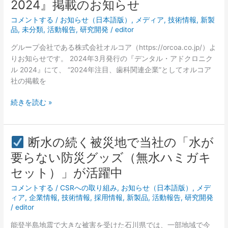
2024』掲載のお知らせ
ン
心
コメントする
/
お知らせ（日本語版）
,
メディア
,
技術情報
,
新製
タ
斎
品
,
未分類
,
活動報告
,
研究開発
/
editor
ル・
橋
ア
BIGSTEP」
グループ会社である株式会社オルコア（https://orcoa.co.jp/）よ
ド
に
りお知らせです。 2024年3月発行の『デンタル・アドクロニク
ク
出
ル 2024』にて、 “2024年注目、歯科関連企業”としてオルコア
ロ
展
社の掲載を
ニ
し
ク
ま
続きを読む »
ル
し
2024』
た！
掲
断水の続く被災地で当社の「水が
載
断
要らない防災グッズ（無水ハミガキ
の
水
お
セット）」が活躍中
の
知
続
コメントする
/
CSRへの取り組み
,
お知らせ（日本語版）
,
メデ
ら
く
ィア
,
企業情報
,
技術情報
,
採用情報
,
新製品
,
活動報告
,
研究開発
せ
/
editor
被
災
能登半島地震で大きな被害を受けた石川県では、一部地域で今