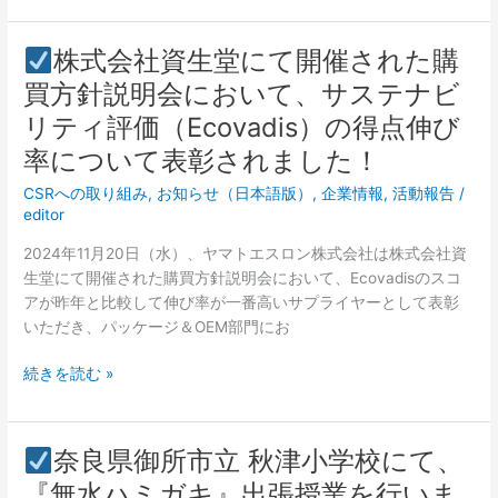
お
ナ
知
ー
株式会社資生堂にて開催された購
ら
就
株
買方針説明会において、サステナビ
せ
任
式
の
リティ評価（Ecovadis）の得点伸び
会
お
社
率について表彰されました！
知
資
ら
CSRへの取り組み
,
お知らせ（日本語版）
,
企業情報
,
活動報告
/
生
せ
editor
堂
に
2024年11月20日（水）、ヤマトエスロン株式会社は株式会社資
て
生堂にて開催された購買方針説明会において、Ecovadisのスコ
開
アが昨年と比較して伸び率が一番高いサプライヤーとして表彰
催
いただき、パッケージ＆OEM部門にお
さ
続きを読む »
れ
た
購
買
奈良県御所市立 秋津小学校にて、
方
奈
『無水ハミガキ』出張授業を行いま
針