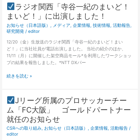
ェ
ラジオ関西「寺谷一紀のまいど！
ー
ラ
まいど！」に出演しました！
ズ
ジ
フ
お知らせ（日本語版）
,
メディア
,
企業情報
,
技術情報
,
活動報告
,
オ
リ
研究開発
/
editor
関
ー
西
12/20（金）生放送のラジオ関西「寺谷一紀のまいど！まい
認
「寺
ど！」に当社社員が電話出演しました。 当社の紹介のほか、
証
谷
11/11（月）に開催した架空商品モール*を利用したワークショッ
を
一
プの結果を報告しました。*NTT DXパー
取
紀
得
の
続きを読む »
し
ま
ま
い
し
ど！
た！
Jリーグ所属のプロサッカーチー
ま
J
ム「FC大阪」 ゴールドパートナー
い
リ
ど！」
就任のお知らせ
ー
に
グ
CSRへの取り組み
,
お知らせ（日本語版）
,
企業情報
,
活動報告
/
出
所
editor
演