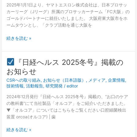
属
し
2025年1月1日より、ヤマトエスロン株式会社は、日本プロサッ
の
ま
カーリーグ（Jリーグ）所属のプロサッカーチーム「FC大阪」の
プ
し
ゴールドパートナーに就任いたしました。 大阪府東大阪市をホ
ロ
た！
ームタウンとし、「クラブ活動を通じ大阪を
サ
ッ
続きを読む »
カ
ー
チ
『日経へルス 2025冬号』掲載の
ー
『日
ム
お知らせ
経
「FC
CSRへの取り組み
,
お知らせ（日本語版）
,
メディア
,
企業情報
,
へ
大
技術情報
,
活動報告
,
研究開発
/
editor
ル
阪」
ス
ゴ
2024年12月発行『日経へルス 2025冬号』掲載の、“お口のケア
2025
ー
の教科書”にて当社製品「オルコア」をご紹介いただきました。
冬
ル
▼「オルコア」についてはこちらをご覧ください口腔細菌検出
号』
ド
装置 orcoa(オルコア) | 歯
掲
パ
載
ー
続きを読む »
の
ト