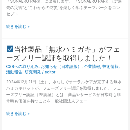
「SONAERU PARK」に出展します。 「SONAERU PARK」は“過
ら
学
去の災害”と“これからの防災“を楽しく学ぶテーマパークをコン
せ
ぶ
セプト
イ
ベ
続きを読む »
ン
ト
「SONAERU
当社製品「無水ハミガキ」がフェ
PARK」
当
ーズフリー認証を取得しました！
に
社
出
CSRへの取り組み
,
お知らせ（日本語版）
,
企業情報
,
技術情報
,
製
展
活動報告
,
研究開発
/
editor
品
し
「無
2024年12月21日（土）、水なしでオーラルケアが完了する無水
ま
水
ハミガキセットが、フェーズフリー認証を取得しました。 フェ
す！
ハ
ーズフリー認証（PF認証）とは、商品やサービスが日常時も非
ミ
常時も価値を持つことを一般社団法人フェー
ガ
キ」
続きを読む »
が
フ