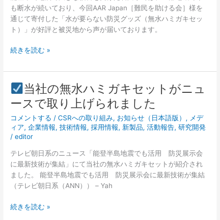
地
も断水が続いており、今回AAR Japan［難民を助ける会］様を
で
通じて寄付した「水が要らない防災グッズ（無水ハミガキセッ
当
ト）」が好評と被災地から声が届いております。
社
の
続きを読む »
「水
が
要
当社の無水ハミガキセットがニュ
ら
当
な
ースで取り上げられました
社
い
コメントする
/
CSRへの取り組み
,
お知らせ（日本語版）
,
メデ
の
防
ィア
,
企業情報
,
技術情報
,
採用情報
,
新製品
,
活動報告
,
研究開発
無
災
/
editor
水
グ
ハ
ッ
テレビ朝日系のニュース「能登半島地震でも活用 防災展示会
ミ
ズ
に最新技術が集結」にて当社の無水ハミガキセットが紹介され
ガ
（無
ました。 能登半島地震でも活用 防災展示会に最新技術が集結
キ
水
（テレビ朝日系（ANN）） – Yah
セ
ハ
ッ
続きを読む »
ミ
ト
ガ