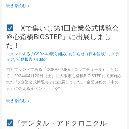
も
続きを読む »
し
CARAVAN
た！
神
戸」
「Xで集いし第1回企業公式博覧会
に
「X
＠心斎橋BIGSTEP」に出展しまし
出
で
展
た！
集
し
い
コメントする
/
CSRへの取り組み
,
お知らせ（日本語版）
,
メデ
ま
し
ィア
,
活動報告
/
editor
し
第
た！
自社ブランドである「CORAFTURE（コラフチュール）」とし
1
て、2024年4月20日（土）に大阪市心斎橋BIG STEPにて実施さ
回
れた「X企業公式博覧会」に出展しました。 企業SNSの『中の
企
人』に会えるイベント、「X企
業
公
続きを読む »
式
博
覧
『デンタル・アドクロニクル
会
『デ
＠