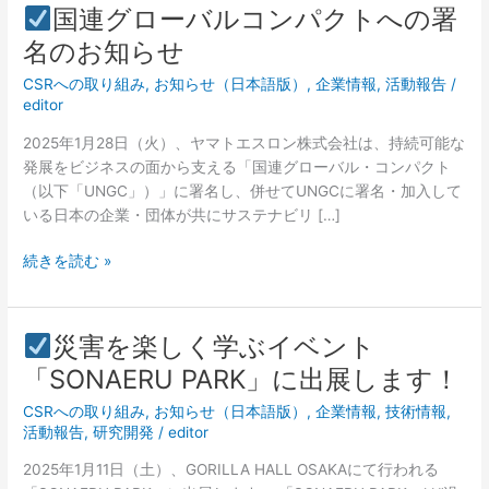
国連グローバルコンパクトへの署
国
名のお知らせ
連
CSRへの取り組み
,
お知らせ（日本語版）
,
企業情報
,
活動報告
/
グ
editor
ロ
ー
2025年1月28日（火）、ヤマトエスロン株式会社は、持続可能な
バ
発展をビジネスの面から支える「国連グローバル・コンパクト
ル
（以下「UNGC」）」に署名し、併せてUNGCに署名・加入して
コ
いる日本の企業・団体が共にサステナビリ […]
ン
パ
続きを読む »
ク
ト
へ
災害を楽しく学ぶイベント
の
災
「SONAERU PARK」に出展します！
署
害
名
CSRへの取り組み
,
お知らせ（日本語版）
,
企業情報
,
技術情報
,
を
の
活動報告
,
研究開発
/
editor
楽
お
し
2025年1月11日（土）、GORILLA HALL OSAKAにて行われる
知
く