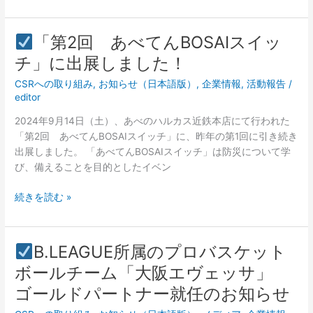
で
締
生
結
「第2回 あべてんBOSAIスイッ
み
し
「第
出
チ」に出展しました！
ま
2
す
し
CSRへの取り組み
,
お知らせ（日本語版）
,
企業情報
,
活動報告
/
回
ワ
た！
editor
あ
ー
べ
ク
2024年9月14日（土）、あべのハルカス近鉄本店にて行われた
て
シ
「第2回 あべてんBOSAIスイッチ」に、昨年の第1回に引き続き
ん
ョ
出展しました。 「あべてんBOSAIスイッチ」は防災について学
BOSAI
ッ
び、備えることを目的としたイベン
ス
プ
イ
に
続きを読む »
ッ
参
チ」
加
に
し
B.LEAGUE所属のプロバスケット
出
ま
B.LEAGUE
ボールチーム「大阪エヴェッサ」
展
す！
所
し
ゴールドパートナー就任のお知らせ
属
ま
の