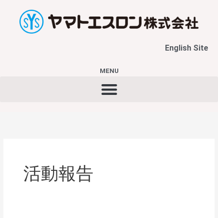
内
容
を
ス
English Site
キ
ッ
プ
MENU
活動報告