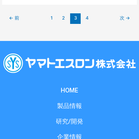
が
キ
ニ
セ
←
前
1
2
3
4
次
→
ュ
ッ
ー
ト）」
ス
が
で
活
取
躍
り
中
上
げ
ら
れ
ま
HOME
し
た
製品情報
研究/開発
企業情報