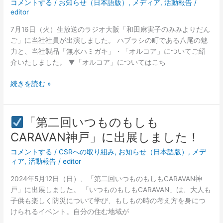
コメントする
/
お知らせ（日本語版）
,
メディア
,
活動報告
/
オ
せ
editor
大
阪
7月16日（火）生放送のラジオ大阪「和田麻実子のみみよりだん
「和
ご」に当社社員が出演しました。 ハブラシの町である八尾の魅
田
力と、当社製品「無水ハミガキ」・「オルコア」についてご紹
麻
介いたしました。 ▼「オルコア」についてはこち
実
子
続きを読む »
の
み
み
「第二回いつものもしも
よ
「第
CARAVAN神戸」に出展しました！
り
二
だ
コメントする
/
CSRへの取り組み
,
お知らせ（日本語版）
,
メデ
回
ん
ィア
,
活動報告
/
editor
い
ご」
つ
2024年5月12日（日）、「第二回いつものもしもCARAVAN神
に
も
戸」に出展しました。 「いつものもしもCARAVAN」は、大人も
出
の
子供も楽しく防災について学び、もしもの時の考え方を身につ
演
も
けられるイベント。自分の住む地域が
し
し
ま