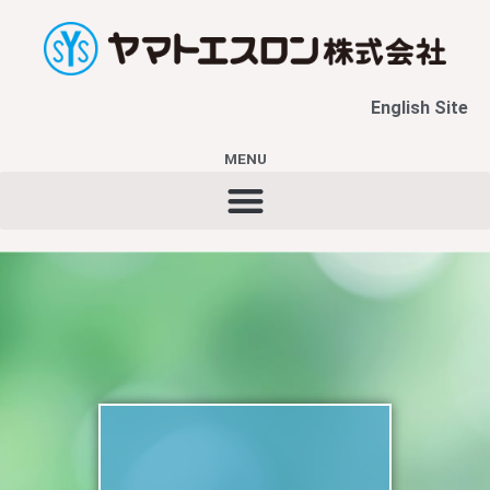
内
容
を
ス
English Site
キ
ッ
プ
MENU