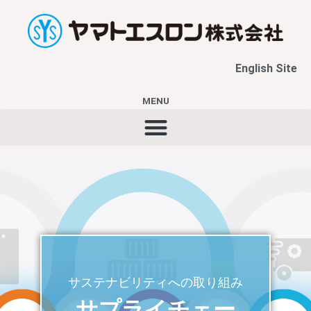
内
容
を
ス
English Site
キ
ッ
プ
MENU
サステナビリティへの取り組み
サプライチェー