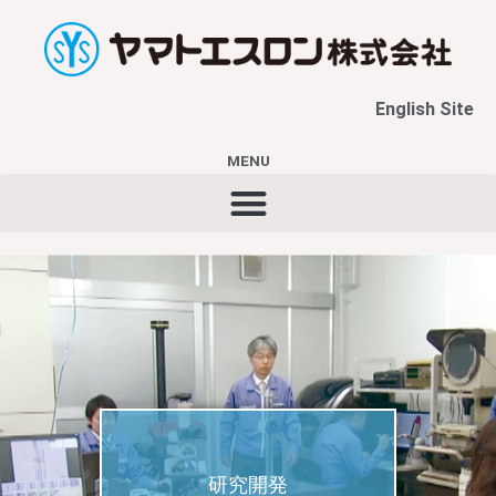
内
容
を
ス
English Site
キ
ッ
プ
MENU
研究開発